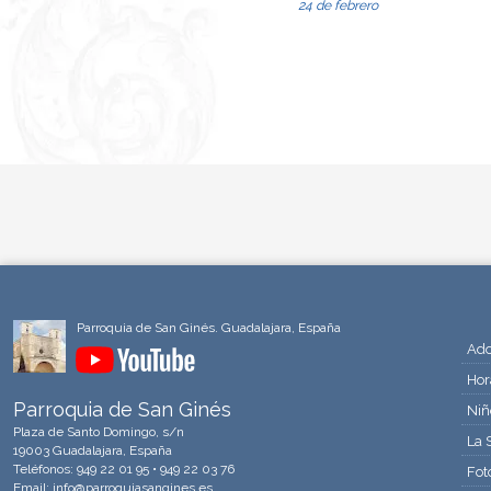
24 de febrero
Parroquia de San Ginés. Guadalajara, España
Ado
Hor
Parroquia de San Ginés
Niñ
Plaza de Santo Domingo, s/n
La 
19003 Guadalajara, España
Teléfonos:
949 22 01 95
•
949 22 03 76
Fot
Email:
info@parroquiasangines.es