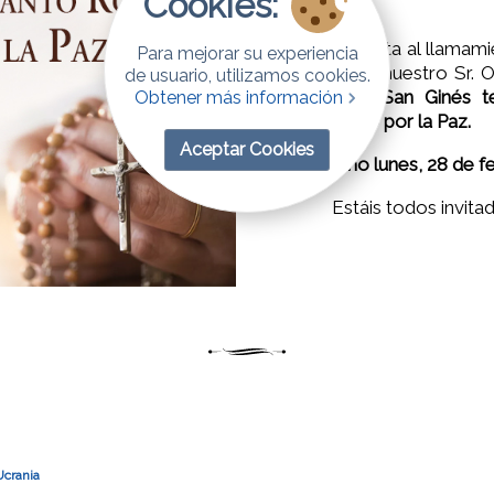
Cookies:
Como respuesta al llamami
Para mejorar su experiencia
la petición de nuestro Sr. 
de usuario, utilizamos cookies.
parroquia de San Ginés t
Obtener más información
Santo Rosario por la Paz.
Aceptar Cookies
Próximo lunes, 28 de fe
Estáis todos invitad
Ucrania