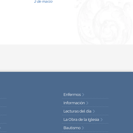
2 de marzo
Enfermos
Información
Lecturas del día
La Obra de la Iglesia
Bautismo