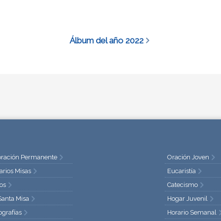
Álbum del año 2022
ración Permanente
Oración Joven
arios Misas
Eucaristía
os
Catecismo
Santa Misa
Hogar Juvenil
ografías
Horario Semanal